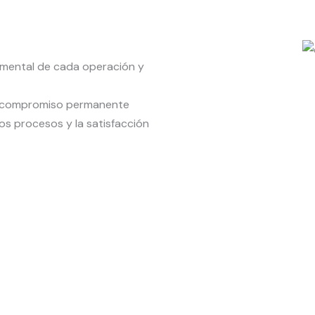
amental de cada operación y
ro compromiso permanente
ros procesos y la satisfacción
que trabajamos bajo
 garantizar servicios
 la organización interna y
s.
de calidad nos permite
n, el control y la mejora
requisitos legales,
 profesionalismo y