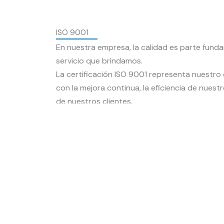
ISO 9001
En nuestra empresa, la calidad es parte fund
servicio que brindamos.
La certificación ISO 9001 representa nuest
con la mejora continua, la eficiencia de nuest
de nuestros clientes.
Este reconocimiento internacional acredita 
estándares de gestión de calidad orientados a
confiables, seguros y eficientes, fortaleciendo
optimizando cada una de nuestras actividade
La implementación de un sistema de gestión 
mantener un enfoque basado en la planificació
constante, asegurando el cumplimiento de los 
operativos y de nuestros clientes.
Continuamos trabajando con responsabilidad,